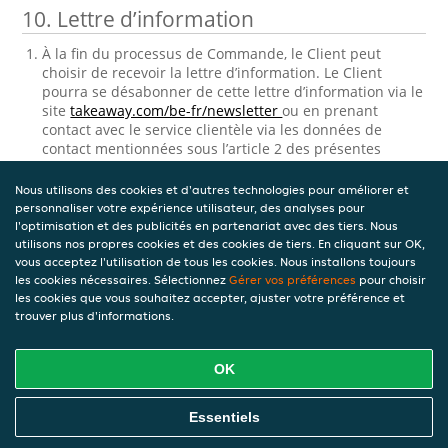
10. Lettre d’information
À la fin du processus de Commande, le Client peut
choisir de recevoir la lettre d’information. Le Client
pourra se désabonner de cette lettre d’information via le
site
takeaway.com/be-fr/newsletter
ou en prenant
contact avec le service clientèle via les données de
contact mentionnées sous l’article 2 des présentes
Conditions générales Clients sous ‘contact’.
Nous utilisons des cookies et d'autres technologies pour améliorer et
11. Consultation et correction des
personnaliser votre expérience utilisateur, des analyses pour
données personnelles stockées
l'optimisation et des publicités en partenariat avec des tiers. Nous
utilisons nos propres cookies et des cookies de tiers. En cliquant sur OK,
vous acceptez l'utilisation de tous les cookies. Nous installons toujours
Takeaway.com traitera les données personnelles
les cookies nécessaires. Sélectionnez
Gérer vos préférences
pour choisir
relatives au Client. Ce processus de traitement de
les cookies que vous souhaitez accepter, ajuster votre préférence et
données personnelles est régi par
Charte vie privée.
trouver plus d'informations.
Version 9 — 04-08-2022
OK
Télécharger le PDF
Essentiels