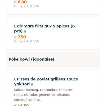
€ 6,80
Consigne de (€ 0,00)
Calamars frits aux 5 épices (6
pcs)
€ 7,50
Consigne de (€ 0,00)
Poke bowl (japonaise)
Cuisses de poulet grillées sauce
yakitori
Salade iceberg, concombre, tomates,
radis, shiitake, graines de sésame,
cacahuètes frits.
€ 14,50