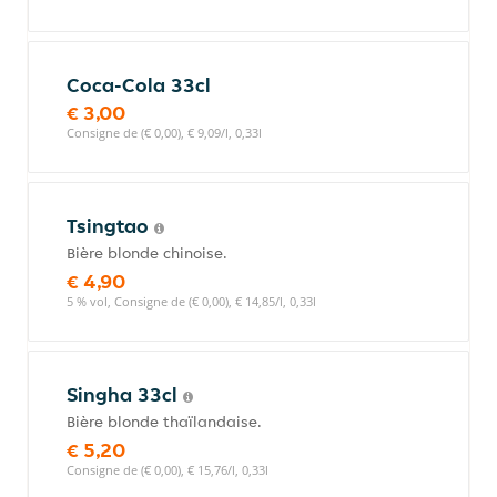
Coca-Cola 33cl
€ 3,00
Consigne de (€ 0,00), € 9,09/l, 0,33l
Tsingtao
Bière blonde chinoise.
€ 4,90
5 % vol, Consigne de (€ 0,00), € 14,85/l, 0,33l
Singha 33cl
Bière blonde thaïlandaise.
€ 5,20
Consigne de (€ 0,00), € 15,76/l, 0,33l