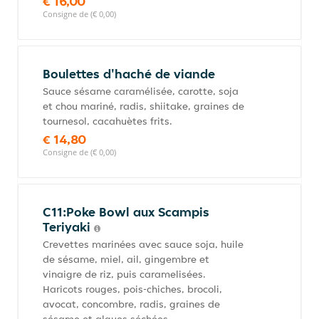
€ 16,00
Consigne de (€ 0,00)
Boulettes d'haché de viande
Sauce sésame caramélisée, carotte, soja
et chou mariné, radis, shiitake, graines de
tournesol, cacahuètes frits.
€ 14,80
Consigne de (€ 0,00)
C11:Poke Bowl aux Scampis
Teriyaki
Crevettes marinées avec sauce soja, huile
de sésame, miel, ail, gingembre et
vinaigre de riz, puis caramelisées.
Haricots rouges, pois-chiches, brocoli,
avocat, concombre, radis, graines de