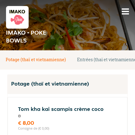
IMAKO - POKE
BOWLS
Potage (thaï et vietnamienne)
Entrées (thaï et vietnamienn
Potage (thaï et vietnamienne)
Tom kha kai scampis crème coco
€ 8,00
Consigne de (€ 0,00)